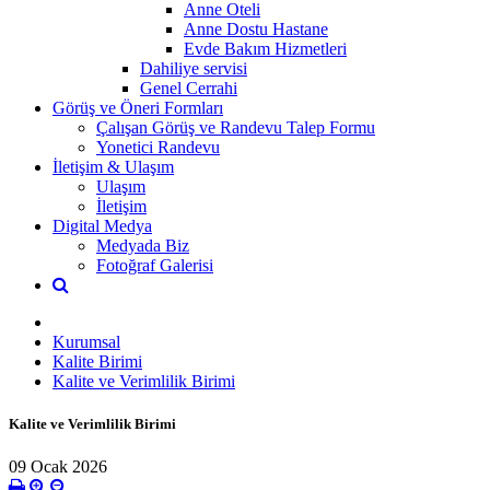
Anne Oteli
Anne Dostu Hastane
Evde Bakım Hizmetleri
Dahiliye servisi
Genel Cerrahi
Görüş ve Öneri Formları
Çalışan Görüş ve Randevu Talep Formu
Yonetici Randevu
İletişim & Ulaşım
Ulaşım
İletişim
Digital Medya
Medyada Biz
Fotoğraf Galerisi
Kurumsal
Kalite Birimi
Kalite ve Verimlilik Birimi
Kalite ve Verimlilik Birimi
09 Ocak 2026