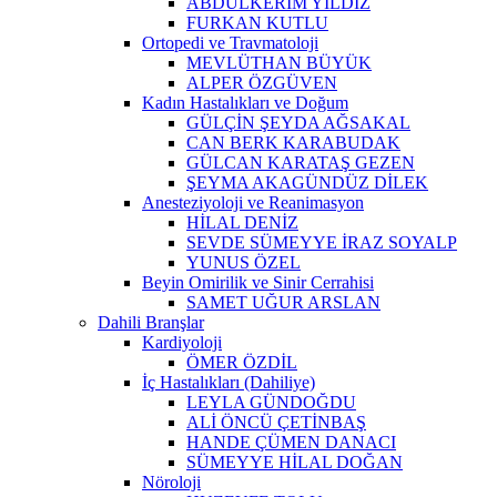
ABDULKERİM YILDIZ
FURKAN KUTLU
Ortopedi ve Travmatoloji
MEVLÜTHAN BÜYÜK
ALPER ÖZGÜVEN
Kadın Hastalıkları ve Doğum
GÜLÇİN ŞEYDA AĞSAKAL
CAN BERK KARABUDAK
GÜLCAN KARATAŞ GEZEN
ŞEYMA AKAGÜNDÜZ DİLEK
Anesteziyoloji ve Reanimasyon
HİLAL DENİZ
SEVDE SÜMEYYE İRAZ SOYALP
YUNUS ÖZEL
Beyin Omirilik ve Sinir Cerrahisi
SAMET UĞUR ARSLAN
Dahili Branşlar
Kardiyoloji
ÖMER ÖZDİL
İç Hastalıkları (Dahiliye)
LEYLA GÜNDOĞDU
ALİ ÖNCÜ ÇETİNBAŞ
HANDE ÇÜMEN DANACI
SÜMEYYE HİLAL DOĞAN
Nöroloji