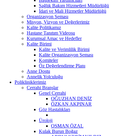
Başhekim Yardımcıları
Sağlık Bakım Hizmetleri Müdürlüğü
İdari ve Mali Hizmetler Müdürlüğü
Organizasyon Şeması
Misyon, Vizyon ve Değerlerimiz
Kalite Politikamız
Hastane Tanıtım Videosu
Kurumsal Amaç ve Hedefler
Kalite Birimi
Kalite ve Verimlilik Birimi
Kalite Organizasyon Şeması
Komiteler
Öz Değerlendirme Planı
Anne Dostu
Annelik Yolculuğu
Polikliniklerimiz
Cerrahi Branşlar
Genel Cerrahi
OĞUZHAN DENİZ
ÖZKAN AKPINAR
Göz Hastalıkları
Üroloji
OSMAN ÖZAL
Kulak Burun Boğaz