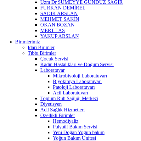
Uzm Dr SÜMEYYE GÜNDÜZ SAĞIR
FURKAN DEMİREL
SADIK ARSLAN
MEHMET SAKİN
OKAN BOZAN
MERT TAŞ
YAKUP ARSLAN
Birimlerimiz
İdari Birimler
Tıbbı Birimler
Çocuk Servisi
Kadın Hastalıkları ve Doğum Servisi
Laboratuvar
Mikrobiyoloji Laboratuvarı
Biyokimya Laboratuvarı
Patoloji Laboratuvarı
Acil Laboratuvarı
Toplum Ruh Sağlığı Merkezi
Diyetisyen
Acil Sağlık Hizmetleri
Özellikli Birimler
Hemodiyaliz
Palyatif Bakım Servisi
Yeni Doğan Yoğun bakım
Yoğun Bakım Ünitesi