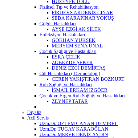
HUZEYFE TOLU
Fiziksel Tıp ve Rehabilitasyon
FİRDEVS AKDENİZ ÇINAR
SEDA KARAPINAR YOKUŞ
Göğüs Hastalıkları
AYŞE EZGİ AK SİLEK
Enfeksiyon Hastalıkları
GÖKHAN YÜKSEK
MERYEM SENA ÜNAL
Çocuk Sağlığı ve Hastalıkları
ESRA ÇELİK
ZÜBEYDE ŞEKER
DENİZ EZGİ DEMİRTAŞ
Cilt Hastalıkları ( Dermotoloji )
CEREN YAKIŞTIRAN BOZKURT
Ruh Sağlığı ve Hastalıkları
İSMAİL ERKAM İZGÖER
Çocuk ve Ergen Ruh Sağlığı ve Hastalıkları
ZEYNEP TATAR
Diyaliz
Acil Servis
Uzm.Dr. ÖZLEM CANAN DEMİREL
Uzm.Dr. TUGAY KARAOĞLAN
Uzm.Dr. MERVE DENİZ AYDIN