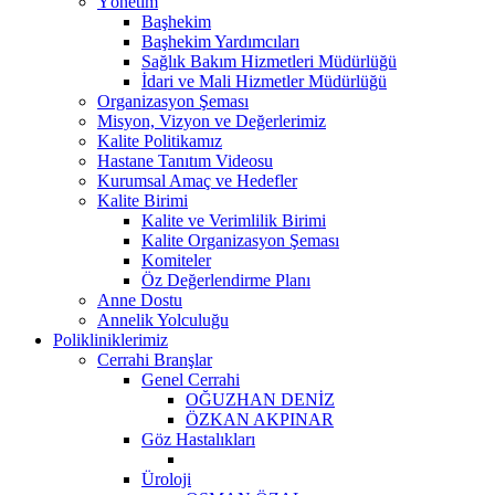
Yönetim
Başhekim
Başhekim Yardımcıları
Sağlık Bakım Hizmetleri Müdürlüğü
İdari ve Mali Hizmetler Müdürlüğü
Organizasyon Şeması
Misyon, Vizyon ve Değerlerimiz
Kalite Politikamız
Hastane Tanıtım Videosu
Kurumsal Amaç ve Hedefler
Kalite Birimi
Kalite ve Verimlilik Birimi
Kalite Organizasyon Şeması
Komiteler
Öz Değerlendirme Planı
Anne Dostu
Annelik Yolculuğu
Polikliniklerimiz
Cerrahi Branşlar
Genel Cerrahi
OĞUZHAN DENİZ
ÖZKAN AKPINAR
Göz Hastalıkları
Üroloji