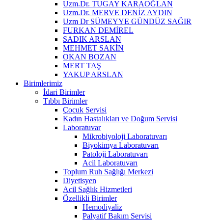
Uzm.Dr. TUGAY KARAOĞLAN
Uzm.Dr. MERVE DENİZ AYDIN
Uzm Dr SÜMEYYE GÜNDÜZ SAĞIR
FURKAN DEMİREL
SADIK ARSLAN
MEHMET SAKİN
OKAN BOZAN
MERT TAŞ
YAKUP ARSLAN
Birimlerimiz
İdari Birimler
Tıbbı Birimler
Çocuk Servisi
Kadın Hastalıkları ve Doğum Servisi
Laboratuvar
Mikrobiyoloji Laboratuvarı
Biyokimya Laboratuvarı
Patoloji Laboratuvarı
Acil Laboratuvarı
Toplum Ruh Sağlığı Merkezi
Diyetisyen
Acil Sağlık Hizmetleri
Özellikli Birimler
Hemodiyaliz
Palyatif Bakım Servisi