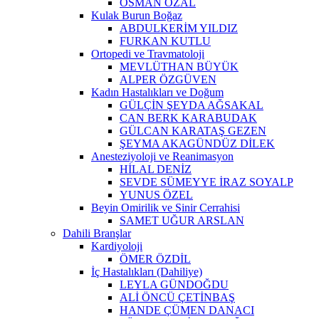
OSMAN ÖZAL
Kulak Burun Boğaz
ABDULKERİM YILDIZ
FURKAN KUTLU
Ortopedi ve Travmatoloji
MEVLÜTHAN BÜYÜK
ALPER ÖZGÜVEN
Kadın Hastalıkları ve Doğum
GÜLÇİN ŞEYDA AĞSAKAL
CAN BERK KARABUDAK
GÜLCAN KARATAŞ GEZEN
ŞEYMA AKAGÜNDÜZ DİLEK
Anesteziyoloji ve Reanimasyon
HİLAL DENİZ
SEVDE SÜMEYYE İRAZ SOYALP
YUNUS ÖZEL
Beyin Omirilik ve Sinir Cerrahisi
SAMET UĞUR ARSLAN
Dahili Branşlar
Kardiyoloji
ÖMER ÖZDİL
İç Hastalıkları (Dahiliye)
LEYLA GÜNDOĞDU
ALİ ÖNCÜ ÇETİNBAŞ
HANDE ÇÜMEN DANACI