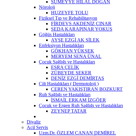
SÜMEYYE HİLAL DOĞAN
Nöroloji
HUZEYFE TOLU
Fiziksel Tıp ve Rehabilitasyon
FİRDEVS AKDENİZ ÇINAR
SEDA KARAPINAR YOKUŞ
Göğüs Hastalıkları
AYŞE EZGİ AK SİLEK
Enfeksiyon Hastalıkları
GÖKHAN YÜKSEK
MERYEM SENA ÜNAL
Çocuk Sağlığı ve Hastalıkları
ESRA ÇELİK
ZÜBEYDE ŞEKER
DENİZ EZGİ DEMİRTAŞ
Cilt Hastalıkları ( Dermotoloji )
CEREN YAKIŞTIRAN BOZKURT
Ruh Sağlığı ve Hastalıkları
İSMAİL ERKAM İZGÖER
Çocuk ve Ergen Ruh Sağlığı ve Hastalıkları
ZEYNEP TATAR
Diyaliz
Acil Servis
Uzm.Dr. ÖZLEM CANAN DEMİREL