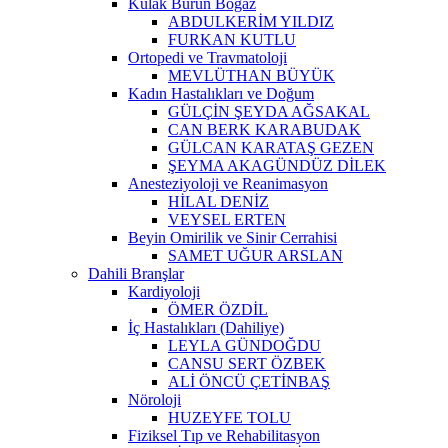
Kulak Burun Boğaz
ABDULKERİM YILDIZ
FURKAN KUTLU
Ortopedi ve Travmatoloji
MEVLÜTHAN BÜYÜK
Kadın Hastalıkları ve Doğum
GÜLÇİN ŞEYDA AĞSAKAL
CAN BERK KARABUDAK
GÜLCAN KARATAŞ GEZEN
ŞEYMA AKAGÜNDÜZ DİLEK
Anesteziyoloji ve Reanimasyon
HİLAL DENİZ
VEYSEL ERTEN
Beyin Omirilik ve Sinir Cerrahisi
SAMET UĞUR ARSLAN
Dahili Branşlar
Kardiyoloji
ÖMER ÖZDİL
İç Hastalıkları (Dahiliye)
LEYLA GÜNDOĞDU
CANSU SERT ÖZBEK
ALİ ÖNCÜ ÇETİNBAŞ
Nöroloji
HUZEYFE TOLU
Fiziksel Tıp ve Rehabilitasyon