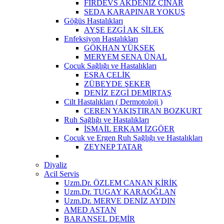
FİRDEVS AKDENİZ ÇINAR
SEDA KARAPINAR YOKUŞ
Göğüs Hastalıkları
AYŞE EZGİ AK SİLEK
Enfeksiyon Hastalıkları
GÖKHAN YÜKSEK
MERYEM SENA ÜNAL
Çocuk Sağlığı ve Hastalıkları
ESRA ÇELİK
ZÜBEYDE ŞEKER
DENİZ EZGİ DEMİRTAŞ
Cilt Hastalıkları ( Dermotoloji )
CEREN YAKIŞTIRAN BOZKURT
Ruh Sağlığı ve Hastalıkları
İSMAİL ERKAM İZGÖER
Çocuk ve Ergen Ruh Sağlığı ve Hastalıkları
ZEYNEP TATAR
Diyaliz
Acil Servis
Uzm.Dr. ÖZLEM CANAN KİRİK
Uzm.Dr. TUGAY KARAOĞLAN
Uzm.Dr. MERVE DENİZ AYDIN
AMED ASTAN
BARANSEL DEMİR