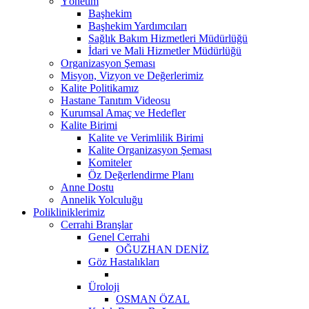
Yönetim
Başhekim
Başhekim Yardımcıları
Sağlık Bakım Hizmetleri Müdürlüğü
İdari ve Mali Hizmetler Müdürlüğü
Organizasyon Şeması
Misyon, Vizyon ve Değerlerimiz
Kalite Politikamız
Hastane Tanıtım Videosu
Kurumsal Amaç ve Hedefler
Kalite Birimi
Kalite ve Verimlilik Birimi
Kalite Organizasyon Şeması
Komiteler
Öz Değerlendirme Planı
Anne Dostu
Annelik Yolculuğu
Polikliniklerimiz
Cerrahi Branşlar
Genel Cerrahi
OĞUZHAN DENİZ
Göz Hastalıkları
Üroloji
OSMAN ÖZAL