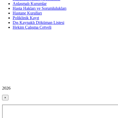
Anlaşmalı Kurumlar
Hasta Hakları ve Sorumlulukları
Hastane Kuralları
Poliklinik Kayıt
Dış Kaynaklı Döküman Listesi
Hekim Çalışma Cetveli
2026
×