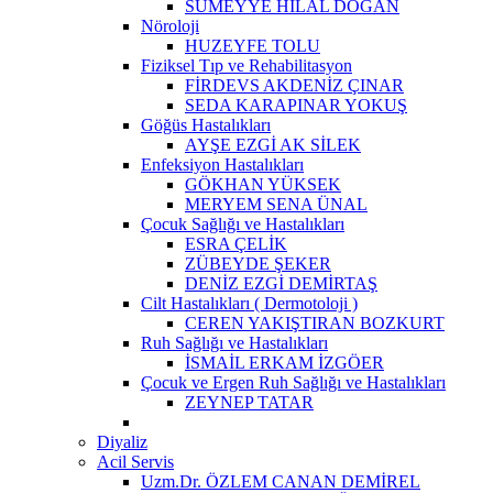
SÜMEYYE HİLAL DOĞAN
Nöroloji
HUZEYFE TOLU
Fiziksel Tıp ve Rehabilitasyon
FİRDEVS AKDENİZ ÇINAR
SEDA KARAPINAR YOKUŞ
Göğüs Hastalıkları
AYŞE EZGİ AK SİLEK
Enfeksiyon Hastalıkları
GÖKHAN YÜKSEK
MERYEM SENA ÜNAL
Çocuk Sağlığı ve Hastalıkları
ESRA ÇELİK
ZÜBEYDE ŞEKER
DENİZ EZGİ DEMİRTAŞ
Cilt Hastalıkları ( Dermotoloji )
CEREN YAKIŞTIRAN BOZKURT
Ruh Sağlığı ve Hastalıkları
İSMAİL ERKAM İZGÖER
Çocuk ve Ergen Ruh Sağlığı ve Hastalıkları
ZEYNEP TATAR
Diyaliz
Acil Servis
Uzm.Dr. ÖZLEM CANAN DEMİREL