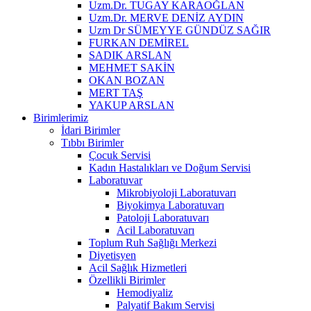
Uzm.Dr. TUGAY KARAOĞLAN
Uzm.Dr. MERVE DENİZ AYDIN
Uzm Dr SÜMEYYE GÜNDÜZ SAĞIR
FURKAN DEMİREL
SADIK ARSLAN
MEHMET SAKİN
OKAN BOZAN
MERT TAŞ
YAKUP ARSLAN
Birimlerimiz
İdari Birimler
Tıbbı Birimler
Çocuk Servisi
Kadın Hastalıkları ve Doğum Servisi
Laboratuvar
Mikrobiyoloji Laboratuvarı
Biyokimya Laboratuvarı
Patoloji Laboratuvarı
Acil Laboratuvarı
Toplum Ruh Sağlığı Merkezi
Diyetisyen
Acil Sağlık Hizmetleri
Özellikli Birimler
Hemodiyaliz
Palyatif Bakım Servisi