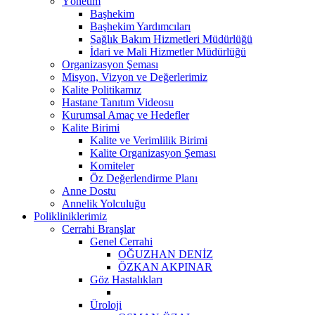
Yönetim
Başhekim
Başhekim Yardımcıları
Sağlık Bakım Hizmetleri Müdürlüğü
İdari ve Mali Hizmetler Müdürlüğü
Organizasyon Şeması
Misyon, Vizyon ve Değerlerimiz
Kalite Politikamız
Hastane Tanıtım Videosu
Kurumsal Amaç ve Hedefler
Kalite Birimi
Kalite ve Verimlilik Birimi
Kalite Organizasyon Şeması
Komiteler
Öz Değerlendirme Planı
Anne Dostu
Annelik Yolculuğu
Polikliniklerimiz
Cerrahi Branşlar
Genel Cerrahi
OĞUZHAN DENİZ
ÖZKAN AKPINAR
Göz Hastalıkları
Üroloji