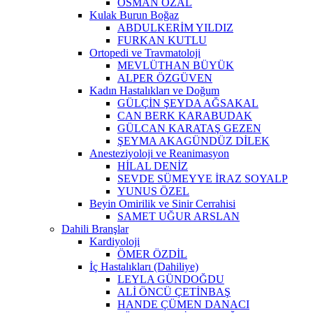
OSMAN ÖZAL
Kulak Burun Boğaz
ABDULKERİM YILDIZ
FURKAN KUTLU
Ortopedi ve Travmatoloji
MEVLÜTHAN BÜYÜK
ALPER ÖZGÜVEN
Kadın Hastalıkları ve Doğum
GÜLÇİN ŞEYDA AĞSAKAL
CAN BERK KARABUDAK
GÜLCAN KARATAŞ GEZEN
ŞEYMA AKAGÜNDÜZ DİLEK
Anesteziyoloji ve Reanimasyon
HİLAL DENİZ
SEVDE SÜMEYYE İRAZ SOYALP
YUNUS ÖZEL
Beyin Omirilik ve Sinir Cerrahisi
SAMET UĞUR ARSLAN
Dahili Branşlar
Kardiyoloji
ÖMER ÖZDİL
İç Hastalıkları (Dahiliye)
LEYLA GÜNDOĞDU
ALİ ÖNCÜ ÇETİNBAŞ
HANDE ÇÜMEN DANACI