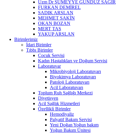
Uzm Dr SÜMEYYE GÜNDÜZ SAĞIR
FURKAN DEMİREL
SADIK ARSLAN
MEHMET SAKİN
OKAN BOZAN
MERT TAŞ
YAKUP ARSLAN
Birimlerimiz
İdari Birimler
Tıbbı Birimler
Çocuk Servisi
Kadın Hastalıkları ve Doğum Servisi
Laboratuvar
Mikrobiyoloji Laboratuvarı
Biyokimya Laboratuvarı
Patoloji Laboratuvarı
Acil Laboratuvarı
Toplum Ruh Sağlığı Merkezi
Diyetisyen
Acil Sağlık Hizmetleri
Özellikli Birimler
Hemodiyaliz
Palyatif Bakım Servisi
Yeni Doğan Yoğun bakım
Yoğun Bakım Ünitesi