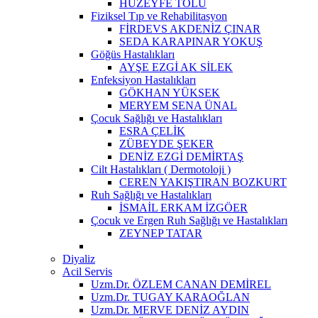
HUZEYFE TOLU
Fiziksel Tıp ve Rehabilitasyon
FİRDEVS AKDENİZ ÇINAR
SEDA KARAPINAR YOKUŞ
Göğüs Hastalıkları
AYŞE EZGİ AK SİLEK
Enfeksiyon Hastalıkları
GÖKHAN YÜKSEK
MERYEM SENA ÜNAL
Çocuk Sağlığı ve Hastalıkları
ESRA ÇELİK
ZÜBEYDE ŞEKER
DENİZ EZGİ DEMİRTAŞ
Cilt Hastalıkları ( Dermotoloji )
CEREN YAKIŞTIRAN BOZKURT
Ruh Sağlığı ve Hastalıkları
İSMAİL ERKAM İZGÖER
Çocuk ve Ergen Ruh Sağlığı ve Hastalıkları
ZEYNEP TATAR
Diyaliz
Acil Servis
Uzm.Dr. ÖZLEM CANAN DEMİREL
Uzm.Dr. TUGAY KARAOĞLAN
Uzm.Dr. MERVE DENİZ AYDIN