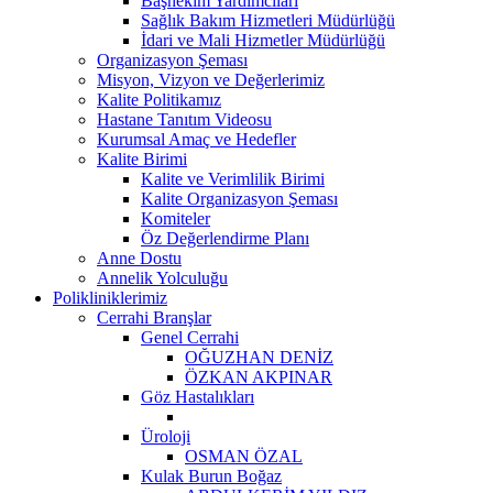
Başhekim Yardımcıları
Sağlık Bakım Hizmetleri Müdürlüğü
İdari ve Mali Hizmetler Müdürlüğü
Organizasyon Şeması
Misyon, Vizyon ve Değerlerimiz
Kalite Politikamız
Hastane Tanıtım Videosu
Kurumsal Amaç ve Hedefler
Kalite Birimi
Kalite ve Verimlilik Birimi
Kalite Organizasyon Şeması
Komiteler
Öz Değerlendirme Planı
Anne Dostu
Annelik Yolculuğu
Polikliniklerimiz
Cerrahi Branşlar
Genel Cerrahi
OĞUZHAN DENİZ
ÖZKAN AKPINAR
Göz Hastalıkları
Üroloji
OSMAN ÖZAL
Kulak Burun Boğaz