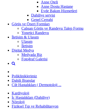
Anne Oteli
Anne Dostu Hastane
Evde Bakım Hizmetleri
Dahiliye servisi
Genel Cerrahi
Görüş ve Öneri Formları
Çalışan Görüş ve Randevu Talep Formu
Yonetici Randevu
İletişim & Ulaşım
Ulaşım
İletişim
Digital Medya
Medyada Biz
Fotoğraf Galerisi
Polikliniklerimiz
Dahili Branşlar
Cilt Hastalıkları ( Dermotoloji ...
Kardiyoloji
İç Hastalıkları (Dahiliye)
Nöroloji
Fiziksel Tıp ve Rehabilitasyon