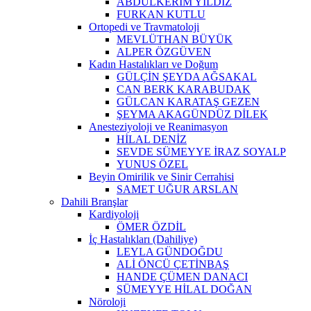
ABDULKERİM YILDIZ
FURKAN KUTLU
Ortopedi ve Travmatoloji
MEVLÜTHAN BÜYÜK
ALPER ÖZGÜVEN
Kadın Hastalıkları ve Doğum
GÜLÇİN ŞEYDA AĞSAKAL
CAN BERK KARABUDAK
GÜLCAN KARATAŞ GEZEN
ŞEYMA AKAGÜNDÜZ DİLEK
Anesteziyoloji ve Reanimasyon
HİLAL DENİZ
SEVDE SÜMEYYE İRAZ SOYALP
YUNUS ÖZEL
Beyin Omirilik ve Sinir Cerrahisi
SAMET UĞUR ARSLAN
Dahili Branşlar
Kardiyoloji
ÖMER ÖZDİL
İç Hastalıkları (Dahiliye)
LEYLA GÜNDOĞDU
ALİ ÖNCÜ ÇETİNBAŞ
HANDE ÇÜMEN DANACI
SÜMEYYE HİLAL DOĞAN
Nöroloji