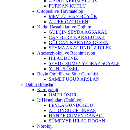
ABDULKERİM YILDIZ
FURKAN KUTLU
Ortopedi ve Travmatoloji
MEVLÜTHAN BÜYÜK
ALPER ÖZGÜVEN
Kadın Hastalıkları ve Doğum
GÜLÇİN ŞEYDA AĞSAKAL
CAN BERK KARABUDAK
GÜLCAN KARATAŞ GEZEN
ŞEYMA AKAGÜNDÜZ DİLEK
Anesteziyoloji ve Reanimasyon
HİLAL DENİZ
SEVDE SÜMEYYE İRAZ SOYALP
YUNUS ÖZEL
Beyin Omirilik ve Sinir Cerrahisi
SAMET UĞUR ARSLAN
Dahili Branşlar
Kardiyoloji
ÖMER ÖZDİL
İç Hastalıkları (Dahiliye)
LEYLA GÜNDOĞDU
ALİ ÖNCÜ ÇETİNBAŞ
HANDE ÇÜMEN DANACI
SÜMEYYE HİLAL DOĞAN
Nöroloji