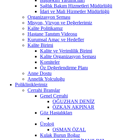
Başhekim Yardımcıları
Sağlık Bakım Hizmetleri Müdürlüğü
İdari ve Mali Hizmetler Müdürlüğü
Organizasyon Şeması
Misyon, Vizyon ve Değerlerimiz
Kalite Politikamız
Hastane Tanıtım Videosu
Kurumsal Amaç ve Hedefler
Kalite Birimi
Kalite ve Verimlilik Birimi
Kalite Organizasyon Şeması
Komiteler
Öz Değerlendirme Planı
Anne Dostu
Annelik Yolculuğu
Polikliniklerimiz
Cerrahi Branşlar
Genel Cerrahi
OĞUZHAN DENİZ
ÖZKAN AKPINAR
Göz Hastalıkları
Üroloji
OSMAN ÖZAL
Kulak Burun Boğaz