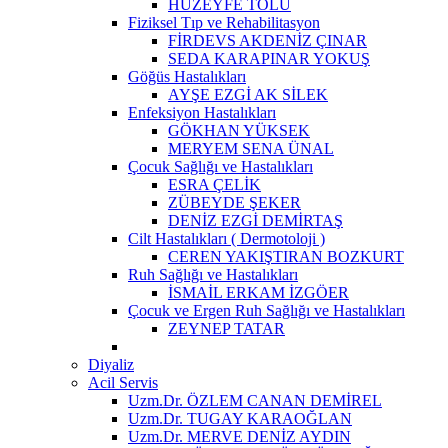
HUZEYFE TOLU
Fiziksel Tıp ve Rehabilitasyon
FİRDEVS AKDENİZ ÇINAR
SEDA KARAPINAR YOKUŞ
Göğüs Hastalıkları
AYŞE EZGİ AK SİLEK
Enfeksiyon Hastalıkları
GÖKHAN YÜKSEK
MERYEM SENA ÜNAL
Çocuk Sağlığı ve Hastalıkları
ESRA ÇELİK
ZÜBEYDE ŞEKER
DENİZ EZGİ DEMİRTAŞ
Cilt Hastalıkları ( Dermotoloji )
CEREN YAKIŞTIRAN BOZKURT
Ruh Sağlığı ve Hastalıkları
İSMAİL ERKAM İZGÖER
Çocuk ve Ergen Ruh Sağlığı ve Hastalıkları
ZEYNEP TATAR
Diyaliz
Acil Servis
Uzm.Dr. ÖZLEM CANAN DEMİREL
Uzm.Dr. TUGAY KARAOĞLAN
Uzm.Dr. MERVE DENİZ AYDIN