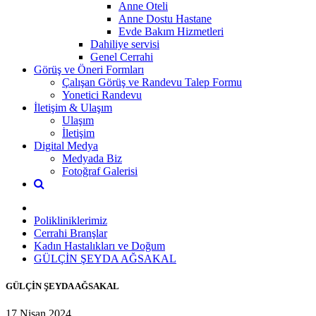
Anne Oteli
Anne Dostu Hastane
Evde Bakım Hizmetleri
Dahiliye servisi
Genel Cerrahi
Görüş ve Öneri Formları
Çalışan Görüş ve Randevu Talep Formu
Yonetici Randevu
İletişim & Ulaşım
Ulaşım
İletişim
Digital Medya
Medyada Biz
Fotoğraf Galerisi
Polikliniklerimiz
Cerrahi Branşlar
Kadın Hastalıkları ve Doğum
GÜLÇİN ŞEYDA AĞSAKAL
GÜLÇİN ŞEYDA AĞSAKAL
17 Nisan 2024