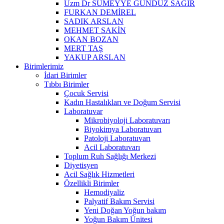
Uzm Dr SÜMEYYE GÜNDÜZ SAĞIR
FURKAN DEMİREL
SADIK ARSLAN
MEHMET SAKİN
OKAN BOZAN
MERT TAŞ
YAKUP ARSLAN
Birimlerimiz
İdari Birimler
Tıbbı Birimler
Çocuk Servisi
Kadın Hastalıkları ve Doğum Servisi
Laboratuvar
Mikrobiyoloji Laboratuvarı
Biyokimya Laboratuvarı
Patoloji Laboratuvarı
Acil Laboratuvarı
Toplum Ruh Sağlığı Merkezi
Diyetisyen
Acil Sağlık Hizmetleri
Özellikli Birimler
Hemodiyaliz
Palyatif Bakım Servisi
Yeni Doğan Yoğun bakım
Yoğun Bakım Ünitesi